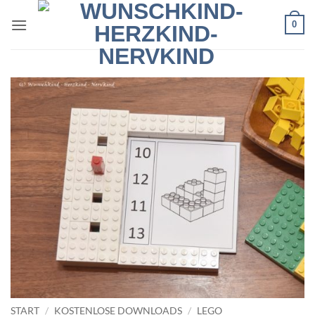
Zum
0
Inhalt
springen
START
/
KOSTENLOSE DOWNLOADS
/
LEGO