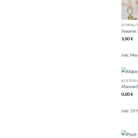
DOWNLO
lineare
3,00
€
inkl. Mw
KOSTEN
MännerB
0,00
€
inkl. 19