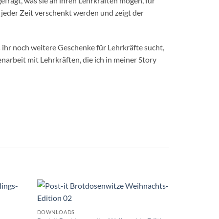
gefragt, was sie an ihren Lehrkräften mögen, für
jeder Zeit verschenkt werden und zeigt der
 ihr noch weitere Geschenke für Lehrkräfte sucht,
arbeit mit Lehrkräften, die ich in meiner Story
DOWNLOADS
Post-it Brotd
DOWNLOADS