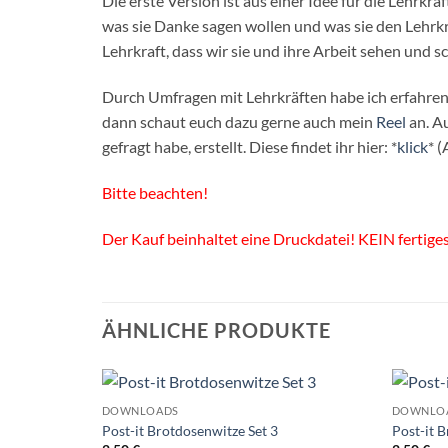
Die erste Version ist aus einer Idee für die Lehrkr
was sie Danke sagen wollen und was sie den Lehrkr
Lehrkraft, dass wir sie und ihre Arbeit sehen und s
Durch Umfragen mit Lehrkräften habe ich erfahren,
dann schaut euch dazu gerne auch mein
Reel
an. Au
gefragt habe, erstellt. Diese findet ihr hier: *
klick
* (
Bitte beachten!
Der Kauf beinhaltet eine Druckdatei! KEIN fertig
ÄHNLICHE PRODUKTE
DOWNLOADS
DOWNLO
Post-it Brotdosenwitze Set 3
Post-it 