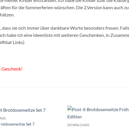
äfte meiner Kinder entstanden. Ich habe die Kinder bzw. die Klasse 
äften für die Sommerferien wünschen. Die 2.Version kann auch zu 
chätzen.
 dass sie sich immer über dankbare Worte besonders freuen. Falls
ch habe ich eine Ideenliste mit weiteren Geschenken, in Zusammen
Affiliat Links)
es Geschenk!
ADS
Brotdosenwitze Set 7
DOWNLOADS