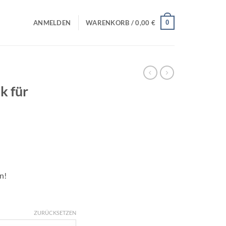
0
ANMELDEN
WARENKORB /
0,00
€
k für
n!
ZURÜCKSETZEN