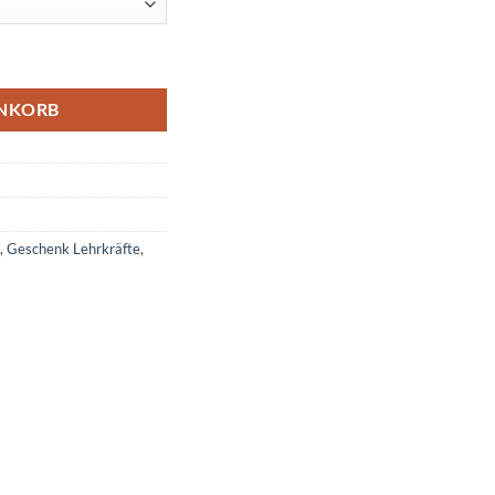
e Menge
ENKORB
,
Geschenk Lehrkräfte
,