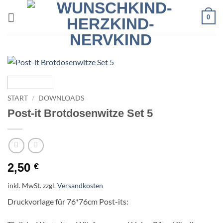
Zum
0
Inhalt
springen
START
/
DOWNLOADS
Post-it Brotdosenwitze Set 5
2,50
€
inkl. MwSt.
zzgl.
Versandkosten
Druckvorlage für 76*76cm Post-its: