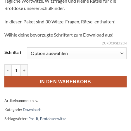
Tägliche Wortwitze, Witzfragen und kleine Rätsel für die
Brotdose unserer Schulkinder.
In diesen Paket sind 30 Witze, Fragen, Rätsel enthalten!
Wähle deine bevorzugte Schriftart zum Download aus!
ZURÜCKSETZEN
Schriftart
Post-it Brotdosenwitze Set 5 Menge
IN DEN WARENKORB
Artikelnummer:
n. v.
Kategorie:
Downloads
Schlagwörter:
Pos-it
,
Brotdosenwitze