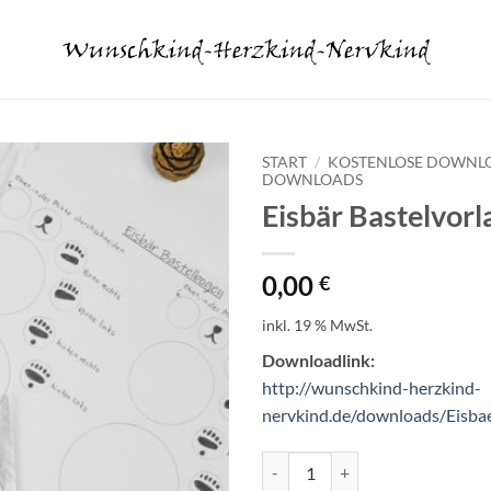
START
/
KOSTENLOSE DOWNL
DOWNLOADS
Eisbär Bastelvorl
0,00
€
inkl. 19 % MwSt.
Downloadlink:
http://wunschkind-herzkind-
nervkind.de/downloads/Eisbae
Eisbär Bastelvorlage Menge