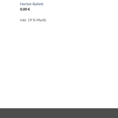
Herbst-Ballett
0,00
€
inkl. 19 % MwSt.
KOSTENLOSE
Gedicht „Sch
0,00
€
inkl. 19 % Mw