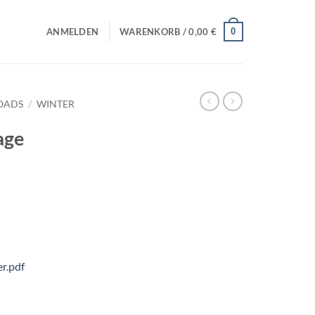
0
ANMELDEN
WARENKORB /
0,00
€
OADS
/
WINTER
age
r.pdf