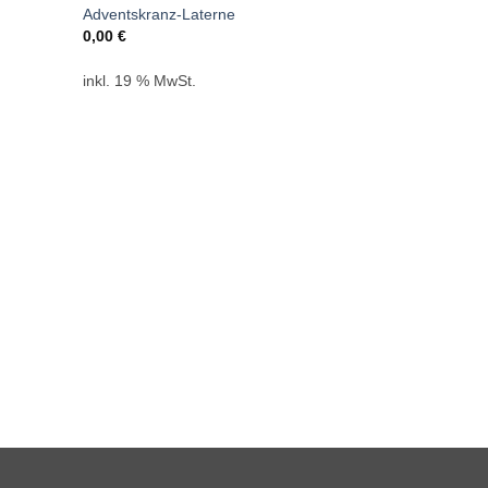
Adventskranz-Laterne
0,00
€
inkl. 19 % MwSt.
WINTER DOW
Kranz-Zuord
0,00
€
inkl. 19 % M