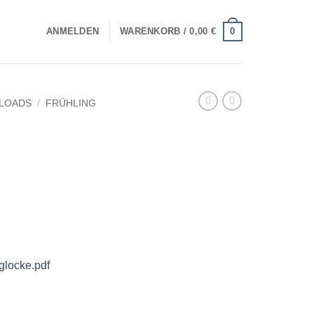
0
ANMELDEN
WARENKORB /
0,00
€
LOADS
/
FRÜHLING
glocke.pdf