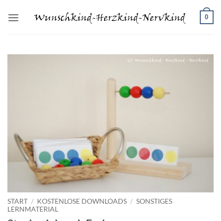
Zum
0
Inhalt
springen
START
/
KOSTENLOSE DOWNLOADS
/
SONSTIGES
LERNMATERIAL