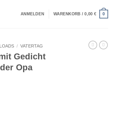
0
ANMELDEN
WARENKORB /
0,00
€
LOADS
/
VATERTAG
 mit Gedicht
oder Opa