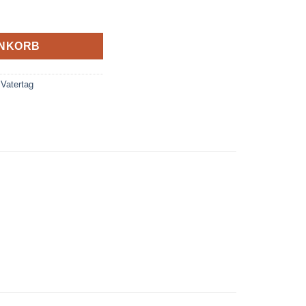
ür Papa, Papi oder Opa Menge
ENKORB
,
Vatertag