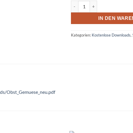
Zuordnung Obst und Gemüse 
IN DEN WAR
Kategorien:
Kostenlose Downloads
,
oads/Obst_Gemuese_neu.pdf