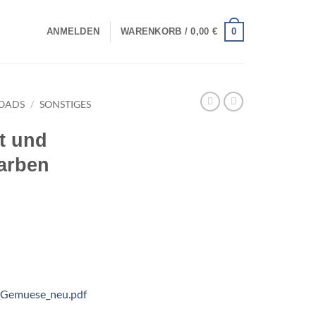
0
ANMELDEN
WARENKORB /
0,00
€
OADS
/
SONSTIGES
t und
arben
_Gemuese_neu.pdf